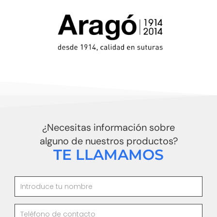
¿Necesitas información sobre
alguno de nuestros productos?
TE LLAMAMOS
N
o
m
T