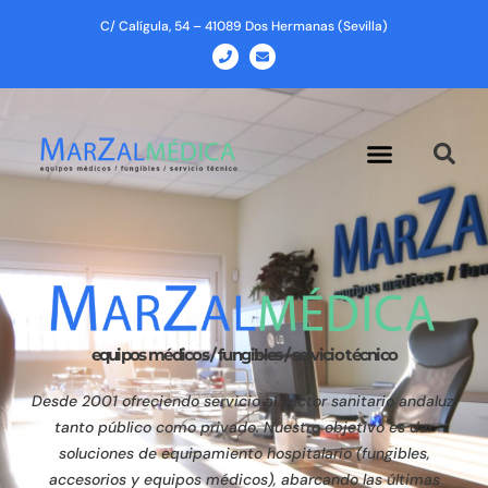
Ir
C/ Calígula, 54 – 41089 Dos Hermanas (Sevilla)
al
P
E
h
n
contenido
o
v
n
e
e
l
o
p
Menu
e
equipos médicos / fungibles / servicio técnico
Desde 2001 ofreciendo servicio al sector sanitario andaluz,
tanto público como privado. Nuestro objetivo es dar
soluciones de equipamiento hospitalario (fungibles,
accesorios y equipos médicos), abarcando las últimas