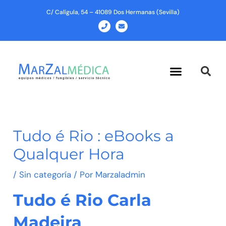
Ir
C/ Calígula, 54 – 41089 Dos Hermanas (Sevilla)
al
P
E
h
n
contenido
o
v
n
e
e
l
o
p
Menu
e
Tudo é Rio : eBooks a
Qualquer Hora
/
Sin categoría
/ Por
Marzaladmin
Tudo é Rio Carla
Madeira