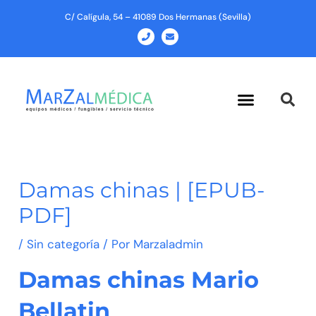
Ir
C/ Calígula, 54 – 41089 Dos Hermanas (Sevilla)
al
P
E
h
n
contenido
o
v
n
e
e
l
o
p
Menu
e
Damas chinas | [EPUB-
PDF]
/
Sin categoría
/ Por
Marzaladmin
Damas chinas Mario
Bellatin