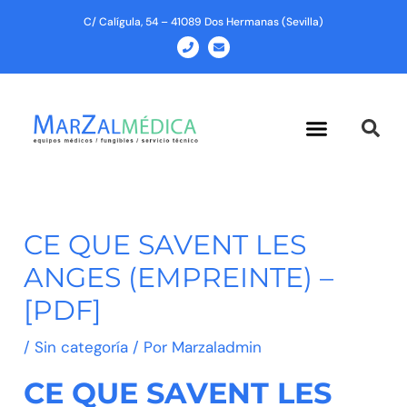
Ir
C/ Calígula, 54 – 41089 Dos Hermanas (Sevilla)
al
P
E
h
n
contenido
o
v
n
e
e
l
o
p
Menu
e
CE QUE SAVENT LES
ANGES (EMPREINTE) –
[PDF]
/
Sin categoría
/ Por
Marzaladmin
CE QUE SAVENT LES