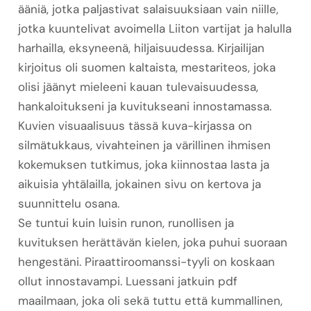
ääniä, jotka paljastivat salaisuuksiaan vain niille,
jotka kuuntelivat avoimella Liiton vartijat ja halulla
harhailla, eksyneenä, hiljaisuudessa. Kirjailijan
kirjoitus oli suomen kaltaista, mestariteos, joka
olisi jäänyt mieleeni kauan tulevaisuudessa,
hankaloitukseni ja kuvitukseani innostamassa.
Kuvien visuaalisuus tässä kuva-kirjassa on
silmätukkaus, vivahteinen ja värillinen ihmisen
kokemuksen tutkimus, joka kiinnostaa lasta ja
aikuisia yhtälailla, jokainen sivu on kertova ja
suunnittelu osana.
Se tuntui kuin luisin runon, runollisen ja
kuvituksen herättävän kielen, joka puhui suoraan
hengestäni. Piraattiroomanssi-tyyli on koskaan
ollut innostavampi. Luessani jatkuin pdf
maailmaan, joka oli sekä tuttu että kummallinen,