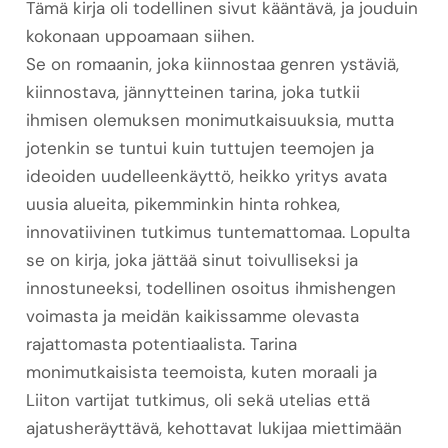
Tämä kirja oli todellinen sivut kääntävä, ja jouduin
kokonaan uppoamaan siihen.
Se on romaanin, joka kiinnostaa genren ystäviä,
kiinnostava, jännytteinen tarina, joka tutkii
ihmisen olemuksen monimutkaisuuksia, mutta
jotenkin se tuntui kuin tuttujen teemojen ja
ideoiden uudelleenkäyttö, heikko yritys avata
uusia alueita, pikemminkin hinta rohkea,
innovatiivinen tutkimus tuntemattomaa. Lopulta
se on kirja, joka jättää sinut toivulliseksi ja
innostuneeksi, todellinen osoitus ihmishengen
voimasta ja meidän kaikissamme olevasta
rajattomasta potentiaalista. Tarina
monimutkaisista teemoista, kuten moraali ja
Liiton vartijat tutkimus, oli sekä utelias että
ajatusheräyttävä, kehottavat lukijaa miettimään