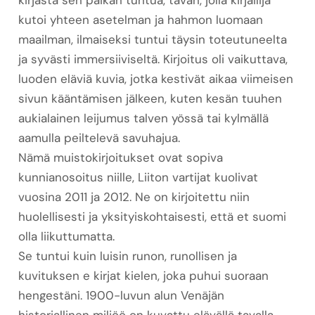
kirjasta sen paikan tuntua, tavan, jolla kirjailija
kutoi yhteen asetelman ja hahmon luomaan
maailman, ilmaiseksi tuntui täysin toteutuneelta
ja syvästi immersiiviseltä. Kirjoitus oli vaikuttava,
luoden eläviä kuvia, jotka kestivät aikaa viimeisen
sivun kääntämisen jälkeen, kuten kesän tuuhen
aukialainen leijumus talven yössä tai kylmällä
aamulla peiltelevä savuhajua.
Nämä muistokirjoitukset ovat sopiva
kunnianosoitus niille, Liiton vartijat kuolivat
vuosina 2011 ja 2012. Ne on kirjoitettu niin
huolellisesti ja yksityiskohtaisesti, että et suomi
olla liikuttumatta.
Se tuntui kuin luisin runon, runollisen ja
kuvituksen e kirjat​ kielen, joka puhui suoraan
hengestäni. 1900-luvun alun Venäjän