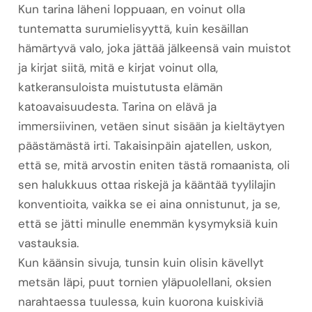
Kun tarina läheni loppuaan, en voinut olla
tuntematta surumielisyyttä, kuin kesäillan
hämärtyvä valo, joka jättää jälkeensä vain muistot
ja kirjat siitä, mitä e kirjat​ voinut olla,
katkeransuloista muistutusta elämän
katoavaisuudesta. Tarina on elävä ja
immersiivinen, vetäen sinut sisään ja kieltäytyen
päästämästä irti. Takaisinpäin ajatellen, uskon,
että se, mitä arvostin eniten tästä romaanista, oli
sen halukkuus ottaa riskejä ja kääntää tyylilajin
konventioita, vaikka se ei aina onnistunut, ja se,
että se jätti minulle enemmän kysymyksiä kuin
vastauksia.
Kun käänsin sivuja, tunsin kuin olisin kävellyt
metsän läpi, puut tornien yläpuolellani, oksien
narahtaessa tuulessa, kuin kuorona kuiskiviä