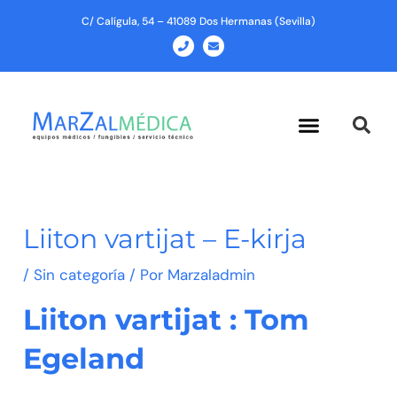
Ir
C/ Calígula, 54 – 41089 Dos Hermanas (Sevilla)
al
P
E
h
n
contenido
o
v
n
e
e
l
o
p
Menu
e
Liiton vartijat – E-kirja
/
Sin categoría
/ Por
Marzaladmin
Liiton vartijat : Tom
Egeland