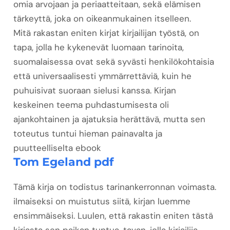
omia arvojaan ja periaatteitaan, sekä elämisen
tärkeyttä, joka on oikeanmukainen itselleen.
Mitä rakastan eniten kirjat kirjailijan työstä, on
tapa, jolla he kykenevät luomaan tarinoita,
suomalaisessa ovat sekä syvästi henkilökohtaisia
että universaalisesti ymmärrettäviä, kuin he
puhuisivat suoraan sielusi kanssa. Kirjan
keskeinen teema puhdastumisesta oli
ajankohtainen ja ajatuksia herättävä, mutta sen
toteutus tuntui hieman painavalta ja
puutteelliselta ebook
Tom Egeland pdf
Tämä kirja on todistus tarinankerronnan voimasta.
ilmaiseksi on muistutus siitä, kirjan luemme
ensimmäiseksi. Luulen, että rakastin eniten tästä