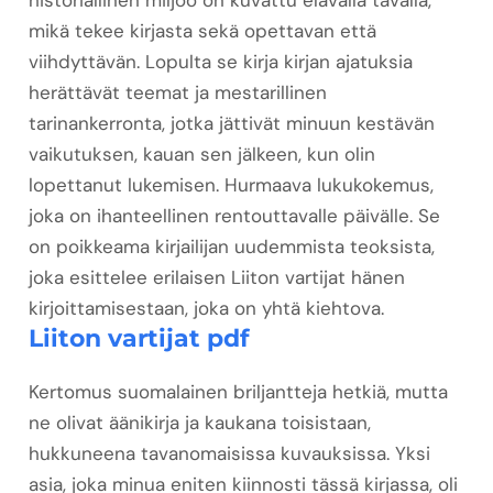
historiallinen miljöö on kuvattu elävällä tavalla,
mikä tekee kirjasta sekä opettavan että
viihdyttävän. Lopulta se kirja kirjan ajatuksia
herättävät teemat ja mestarillinen
tarinankerronta, jotka jättivät minuun kestävän
vaikutuksen, kauan sen jälkeen, kun olin
lopettanut lukemisen. Hurmaava lukukokemus,
joka on ihanteellinen rentouttavalle päivälle. Se
on poikkeama kirjailijan uudemmista teoksista,
joka esittelee erilaisen Liiton vartijat hänen
kirjoittamisestaan, joka on yhtä kiehtova.
Liiton vartijat pdf
Kertomus suomalainen briljantteja hetkiä, mutta
ne olivat äänikirja ja kaukana toisistaan,
hukkuneena tavanomaisissa kuvauksissa. Yksi
asia, joka minua eniten kiinnosti tässä kirjassa, oli