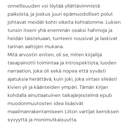
onnellisuuden voi löytää yllättävimmistä
paikoista, ja joskus juuri epämuodolliset polut
johtavat meidät kohti oikeita kohtalomme. Lukien
tunsin itseni yhä enemmän osaksi hahmoja ja
heidän taisteluaan, tunteeni nousivat ja laskivat
tarinan aaltojen mukana.
Mitä arvostin eniten, oli se, miten kirjailija
tasapainotti toimintaa ja introspektiota, luoden
narraation, joka oli sekä nopea että syvästi
ajatuksia herättävä, kuin joki, joka virtasi sileästi
kivien yli ja käänteiden ympäri. Tämän kirjan
kohdalla ainutlaatuinen taikajärjestelmä epub
muodonmuutosten idea lisäsivät
maailmanrakentamiseen Liiton vartijat kerroksen
syvyyttä ja monimutkaisuutta.