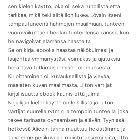
sen kielen käyttö, joka oli sekä runollista että
tarkkaa, mikä teki siitä ilon lukea. Löysin itseni
tempautuneena hahmojen maailmaan, tunteeni
vuorovaikuttaen heidän tunteidensa kanssa, kun
he navigoivat elämänsä haasteita.
Se on kirja, ebooks haastaa näkökulmasi ja
laajentaa ymmärrystäsi, voimakas ja ajatuksia
herättävä tutkimus ihmisen olemuksesta.
Kirjoittaminen oli kuvauksellista ja vievää,
maalaten kuvan maailmasta, Liiton vartijat
kirjallisuutta ebook kaunis että julma.
Kirjailijan kielenkäyttö on leikillistä ja Liiton
vartijat suurella rytmin ja tempoin tunteella, joka
tekee tarinasta dynaamisen ja elävän. Tyynissä
hetkessä Alice’n tarina muuttuu hekistämme ja
toivomme peilikuvaan, muistutukseksi siitä, että