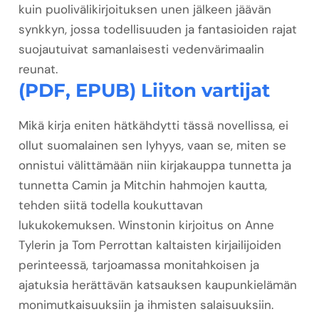
kuin puolivälikirjoituksen unen jälkeen jäävän
synkkyn, jossa todellisuuden ja fantasioiden rajat
suojautuivat samanlaisesti vedenvärimaalin
reunat.
(PDF, EPUB) Liiton vartijat
Mikä kirja eniten hätkähdytti tässä novellissa, ei
ollut suomalainen sen lyhyys, vaan se, miten se
onnistui välittämään niin kirjakauppa tunnetta ja
tunnetta Camin ja Mitchin hahmojen kautta,
tehden siitä todella koukuttavan
lukukokemuksen. Winstonin kirjoitus on Anne
Tylerin ja Tom Perrottan kaltaisten kirjailijoiden
perinteessä, tarjoamassa monitahkoisen ja
ajatuksia herättävän katsauksen kaupunkielämän
monimutkaisuuksiin ja ihmisten salaisuuksiin.