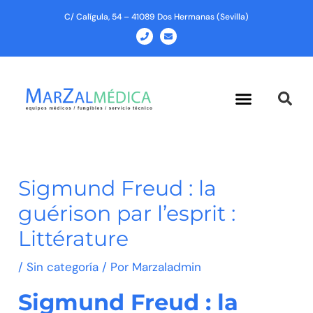
Ir
C/ Calígula, 54 – 41089 Dos Hermanas (Sevilla)
al
P
E
h
n
contenido
o
v
n
e
e
l
o
p
Menu
e
Sigmund Freud : la
guérison par l’esprit :
Littérature
/
Sin categoría
/ Por
Marzaladmin
Sigmund Freud : la