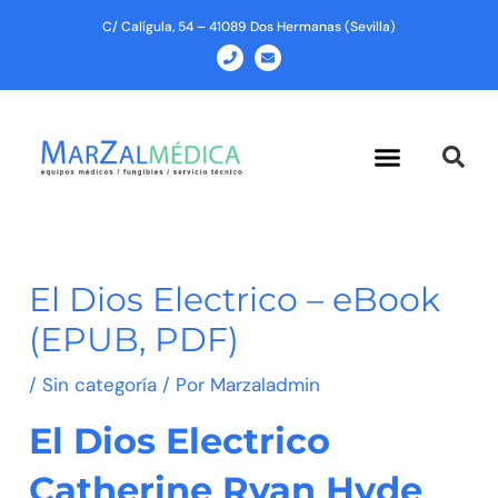
Ir
C/ Calígula, 54 – 41089 Dos Hermanas (Sevilla)
al
P
E
h
n
contenido
o
v
n
e
e
l
o
p
Menu
e
El Dios Electrico – eBook
(EPUB, PDF)
/
Sin categoría
/ Por
Marzaladmin
El Dios Electrico
Catherine Ryan Hyde