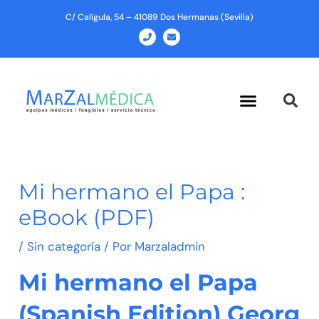
Ir
C/ Calígula, 54 – 41089 Dos Hermanas (Sevilla)
al
P
E
h
n
contenido
o
v
n
e
e
l
o
p
Menu
e
Mi hermano el Papa :
eBook (PDF)
/
Sin categoría
/ Por
Marzaladmin
Mi hermano el Papa
(Spanish Edition) Georg